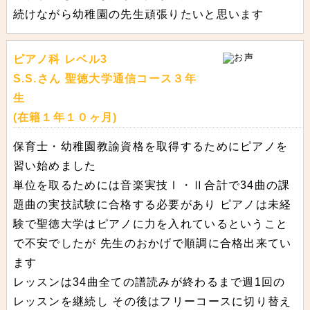
続けながら幼稚園の先生頑張りたいと思います
ピアノ科 レベル3
S.S.さん 聖徳大学通信コース３年
生
(在籍１年１０ヶ月)
保育士・幼稚園教諭資格を取得するためにピアノを
習い始めました
単位を取るためには音楽実技Ⅰ・Ⅱ合計で34曲の課
題曲の実技試験に合格する必要があり ピアノは未経
験で聖徳大学はピアノに力を入れているということ
で不安でしたが 先生のおかげで順調に合格出来てい
ます
レッスンは34曲全ての譜読みが終わるまで週1回の
レッスンを継続し その後はフリーコースに切り替え