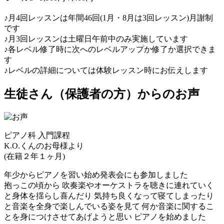
♪月4回レッスンは年間46回(1月・8月は3回レッスン)月謝制
です
♪月3回レッスンは土曜日午前中のみ実施しています
♪各レベル修了時に次へのレベルアップか修了か選択できま
す
♪レベルの詳細については体験レッスン時にお伝えします
生徒さん（保護者の方）からのお声
ピアノ科 入門課程
K.O.くんのお母様より
(在籍２年１ヶ月)
年少からピアノを習い始め発表会にも参加しました
抱っこの頃から 吹奏楽やオーケストラを聴きに連れていく
と身体を揺らし喜んだり 気持ち良くなって寝てしまったり
と音楽を全身で楽しんでいる姿を見て 何か音楽に関するこ
とを身につけさせてあげようと思い ピアノを始めました