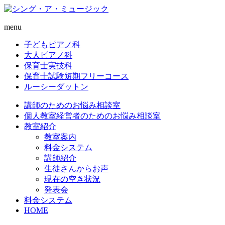
menu
子どもピアノ科
大人ピアノ科
保育士実技科
保育士試験短期フリーコース
ルーシーダットン
講師のためのお悩み相談室
個人教室経営者のためのお悩み相談室
教室紹介
教室案内
料金システム
講師紹介
生徒さんからお声
現在の空き状況
発表会
料金システム
HOME