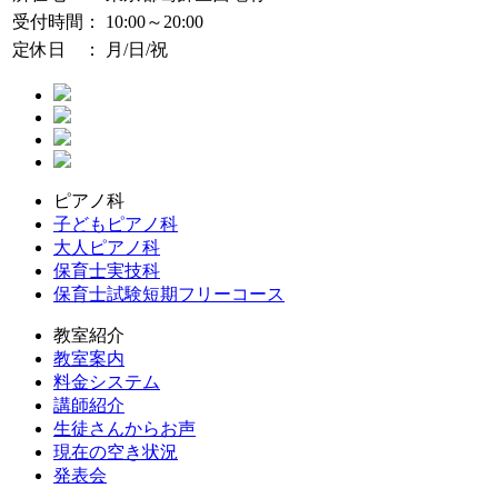
受付時間：
10:00～20:00
定休日 ：
月/日/祝
ピアノ科
子どもピアノ科
大人ピアノ科
保育士実技科
保育士試験短期フリーコース
教室紹介
教室案内
料金システム
講師紹介
生徒さんからお声
現在の空き状況
発表会