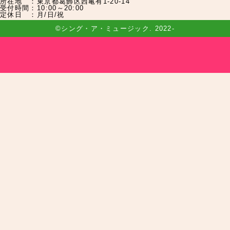
所在地 ：
東京都葛飾区西亀有1-20-14
受付時間：
10:00～20:00
定休日 ：
月/日/祝
©シング・ア・ミュージック. 2022-